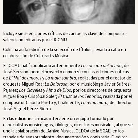
Incluye siete ediciones críticas de zarzuelas clave del compositor
valenciano editadas por el ICCMU
Culmina así la edición de la selección de títulos, llevada a cabo en
colaboración de Culturarts Música.
El ICCMU había publicado anteriormente
La canción del olvido
, de
José Serrano, pero el proyecto comenzó con las ediciones críticas
de
El Mal de amores
y
La mala sombra
, realizadas por el director de
orquesta Miguel Roa;
La Dolorosa
, por el musicólogo Javier Suárez-
Pajares;
Los Claveles
y
Alma de Dios
, por los directores de orquesta
Miguel Roa y Cristóbal Soler;
El trust de los Tenorios
, realizada por el
compositor Claudio Prieto y, finalmente,
La reina mora,
del director
José Miguel Pérez-Sierra.
En las ediciones críticas interviene un equipo formado por
especialistas musicólogos, filólogos, directores musicales, al que se
une la colaboración del Arhivo Musical CEDOA de la SGAE, en los
trabajos de asesoramiento, documentación y copistería. El editor