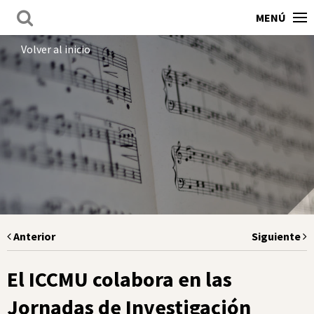
MENÚ
Volver al inicio
Anterior
Siguiente
El ICCMU colabora en las
Jornadas de Investigación