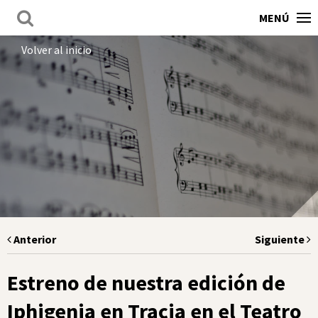
MENÚ
Volver al inicio
Anterior
Siguiente
Estreno de nuestra edición de
Iphigenia en Tracia en el Teatro