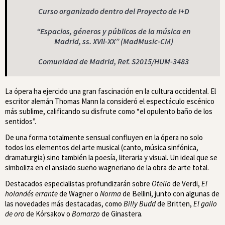
Curso organizado dentro del Proyecto de I+D
“Espacios, géneros y públicos de la música en
Madrid, ss. XVll-XX” (MadMusic-CM)
Comunidad de Madrid, Ref. S2015/HUM-3483
La ópera ha ejercido una gran fascinación en la cultura occidental. El
escritor alemán Thomas Mann la consideró el espectáculo escénico
más sublime, calificando su disfrute como “el opulento baño de los
sentidos”.
De una forma totalmente sensual confluyen en la ópera no solo
todos los elementos del arte musical (canto, música sinfónica,
dramaturgia) sino también la poesía, literaria y visual. Un ideal que se
simboliza en el ansiado sueño wagneriano de la obra de arte total.
Destacados especialistas profundizarán sobre
Otello
de Verdi,
El
holandés errante
de Wagner o
Norma
de Bellini, junto con algunas de
las novedades más destacadas, como
Billy Budd
de Britten,
El gallo
de oro
de Kórsakov o
Bomarzo
de Ginastera.