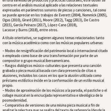
en una variedad de productos y prácticas culturales, este dosier se
centra en el análisis musical aplicado a las relaciones textuales
expresadas en parámetros sonoros de piezas y canciones, tal como
se puede apreciar en los trabajos de Everett (2004), Nommick (2005),
Ogas (2010), Girard (2011), Moore (2012), Tagg (2013), De Castro
(2015), García Peinazo (2017), López-Cano (2018),
Lacasse y Burns (2018), entre otros.
A título orientativo, se sugieren algunos temas relacionados tanto
con la música académica como con las músicas populares urbanas:
– Modos de resignificación del patrimonio local o internacional citado
o empleado como base de una transformación por parte de un
compositor o grupo musical iberoamericano.
– Rasgos dialógicos músico-culturales que presenta una canción
grabada o pieza musical basada con clara presencia de citas o
alusiones, incluidos los casos en los que la alusión utilizada como
préstamo estilístico incide en la conformación de un estilo musical
propio.
– Modos de aproximación de los músicos a la parodia, el pastiche o el
collage musical en la encrucijada representativa e ideológica de la
posmodernidad.
– Comparativa de versiones de una misma pieza musical a fin de
analizar la relectura que se realiza del texto de referencia (desde la