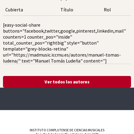
Cubierta
Título
Rol
[easy-social-share
buttons="facebook,twitter,google,pinterest,linkedin,mail"
counters=1 counter_pos="inside"
total_counter_pos="rightbig" style="button"
template="grey-blocks-retina"
url="https://madmusic.iccmu.es/autores/manuel-tomas-
ludena/" text="Manuel Tomás Ludeña" content="]
Ver todos los autores
INSTITUTO COMPLUTENSE DE CIENCIAS MUSICALES