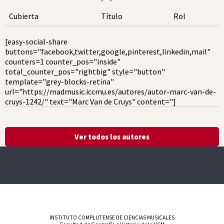
Cubierta
Título
Rol
[easy-social-share
buttons="facebook,twitter,google,pinterest,linkedin,mail"
counters=1 counter_pos="inside"
total_counter_pos="rightbig" style="button"
template="grey-blocks-retina"
url="https://madmusic.iccmu.es/autores/autor-marc-van-de-
cruys-1242/" text="Marc Van de Cruys" content="]
Ver todos los autores
INSTITUTO COMPLUTENSE DE CIENCIAS MUSICALES