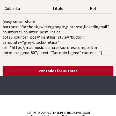
Cubierta
Título
Rol
[easy-social-share
buttons="facebook,twitter,google,pinterest,linkedin,mail"
counters=1 counter_pos="inside"
total_counter_pos="rightbig" style="button"
template="grey-blocks-retina"
url="https://madmusic.iccmu.es/autores/compositor-
antonio-ugena-807/" text="Antonio Ugena" content="]
Ver todos los autores
INSTITUTO COMPLUTENSE DE CIENCIAS MUSICALES