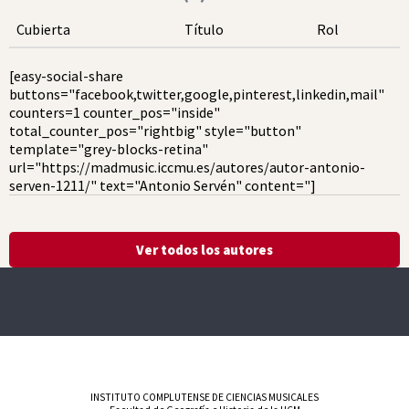
Cubierta
Título
Rol
[easy-social-share
buttons="facebook,twitter,google,pinterest,linkedin,mail"
counters=1 counter_pos="inside"
total_counter_pos="rightbig" style="button"
template="grey-blocks-retina"
url="https://madmusic.iccmu.es/autores/autor-antonio-
serven-1211/" text="Antonio Servén" content="]
Ver todos los autores
INSTITUTO COMPLUTENSE DE CIENCIAS MUSICALES