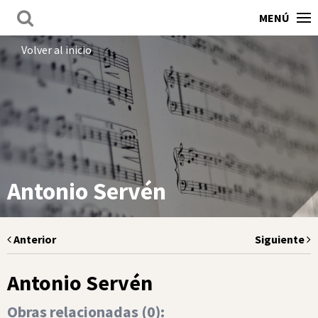
MENÚ
Volver al inicio
Antonio Servén
Anterior
Siguiente
Antonio Servén
Obras relacionadas (
0
):