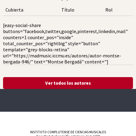
Cubierta
Título
Rol
[easy-social-share
buttons="facebook,twitter,google,pinterest,linkedin,mail"
counters=1 counter_pos="inside"
total_counter_pos="rightbig" style="button"
template="grey-blocks-retina"
url="https://madmusic.iccmu.es/autores/autor-montse-
bergada-946/" text="Montse Bergadá" content="]
Ver todos los autores
INSTITUTO COMPLUTENSE DE CIENCIAS MUSICALES