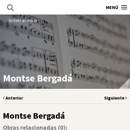
MENÚ
Volver al inicio
Montse Bergadá
Anterior
Siguiente
Montse Bergadá
Obras relacionadas (
0
):