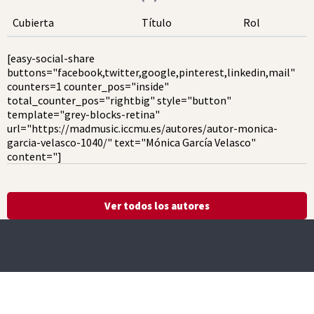
Cubierta
Título
Rol
[easy-social-share
buttons="facebook,twitter,google,pinterest,linkedin,mail"
counters=1 counter_pos="inside"
total_counter_pos="rightbig" style="button"
template="grey-blocks-retina"
url="https://madmusic.iccmu.es/autores/autor-monica-
garcia-velasco-1040/" text="Mónica García Velasco"
content="]
Ver todos los autores