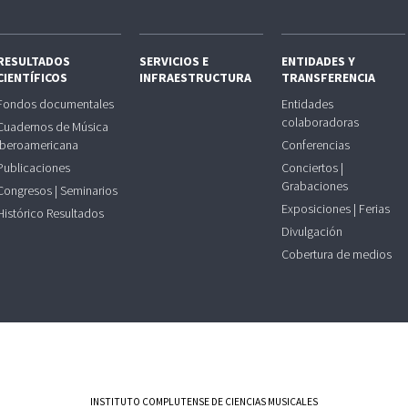
RESULTADOS
SERVICIOS E
ENTIDADES Y
CIENTÍFICOS
INFRAESTRUCTURA
TRANSFERENCIA
Fondos documentales
Entidades
colaboradoras
Cuadernos de Música
Iberoamericana
Conferencias
Publicaciones
Conciertos |
Grabaciones
Congresos | Seminarios
Exposiciones | Ferias
Histórico Resultados
Divulgación
Cobertura de medios
INSTITUTO COMPLUTENSE DE CIENCIAS MUSICALES