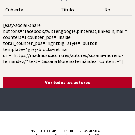
Cubierta
Título
Rol
[easy-social-share
buttons="facebook,twitter,google,pinterest,linkedin,mail"
counters=1 counter_pos="inside"
total_counter_pos="rightbig" style="button"
template="grey-blocks-retina"
url="https://madmusic.iccmu.es/autores/susana-moreno-
fernandez/" text="Susana Moreno Fernández" content="]
Ver todos los autores
INSTITUTO COMPLUTENSE DE CIENCIAS MUSICALES