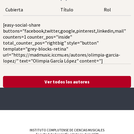
Cubierta
Título
Rol
[easy-social-share
buttons="facebook,twitter,google,pinterest,linkedin,mail"
counters=1 counter_pos="inside"
total_counter_pos="rightbig" style="button"
template="grey-blocks-retina"
url="https://madmusic.iccmu.es/autores/olimpia-garcia-
lopez/" text="Olimpia García López" content="]
Ver todos los autores
INSTITUTO COMPLUTENSE DE CIENCIAS MUSICALES