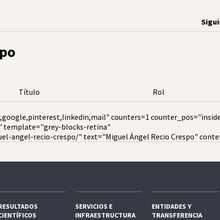
Sigu
spo
Título
Rol
,google,pinterest,linkedin,mail" counters=1 counter_pos="insid
" template="grey-blocks-retina"
el-angel-recio-crespo/" text="Miguel Ángel Recio Crespo" conte
RESULTADOS
SERVICIOS E
ENTIDADES Y
CIENTÍFICOS
INFRAESTRUCTURA
TRANSFERENCIA