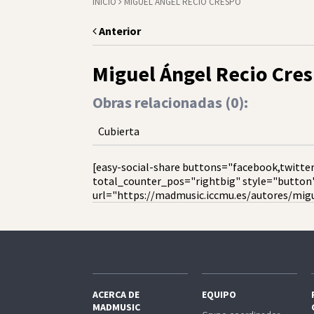
INICIO
MIGUEL ÁNGEL RECIO CRESPO
Anterior
Miguel Ángel Recio Cre
Obras relacionadas (
0
):
Cubierta
[easy-social-share buttons="facebook,twitter
total_counter_pos="rightbig" style="button
url="https://madmusic.iccmu.es/autores/migu
ACERCA DE
EQUIPO
MADMUSIC