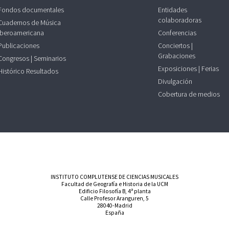
Fondos documentales
Entidades
colaboradoras
Cuadernos de Música
Iberoamericana
Conferencias
Publicaciones
Conciertos |
Grabaciones
Congresos | Seminarios
Exposiciones | Ferias
Histórico Resultados
Divulgación
Cobertura de medios
INSTITUTO COMPLUTENSE DE CIENCIAS MUSICALES
Facultad de Geografía e Historia de la UCM
Edificio Filosofía B, 4ª planta
Calle Profesor Aranguren, 5
28040-Madrid
España