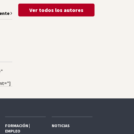
Ver todos los autores
iente
e"
nt="]
FORMACIÓN |
NOTICIAS
EMPLEO