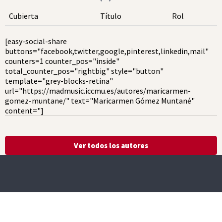
Cubierta
Título
Rol
[easy-social-share
buttons="facebook,twitter,google,pinterest,linkedin,mail"
counters=1 counter_pos="inside"
total_counter_pos="rightbig" style="button"
template="grey-blocks-retina"
url="https://madmusic.iccmu.es/autores/maricarmen-
gomez-muntane/" text="Maricarmen Gómez Muntané"
content="]
Ver todos los autores