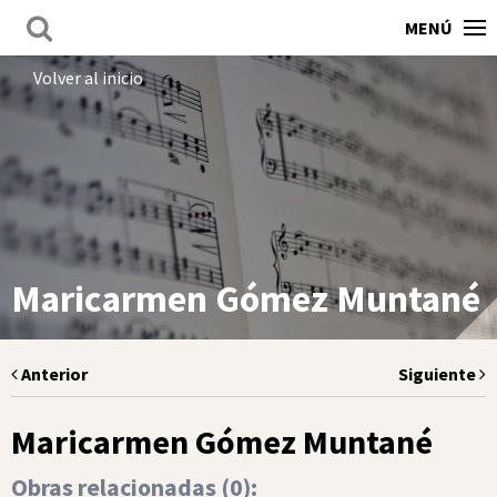
MENÚ
Volver al inicio
Maricarmen Gómez Muntané
Anterior
Siguiente
Maricarmen Gómez Muntané
Obras relacionadas (
0
):