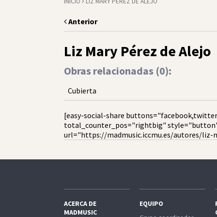
INICIO
LIZ MARY PÉREZ DE ALEJO
Anterior
Liz Mary Pérez de Alejo
Obras relacionadas (
0
):
Cubierta
[easy-social-share buttons="facebook,twitter
total_counter_pos="rightbig" style="button
url="https://madmusic.iccmu.es/autores/liz-m
ACERCA DE
EQUIPO
MADMUSIC