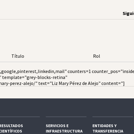
Sigu
Título
Rol
,google,pinterest,linkedin,mail" counters=1 counter_pos="insid
" template="grey-blocks-retina"
ary-perez-alejo/" text="Liz Mary Pérez de Alejo" content="]
RESULTADOS
SERVICIOS E
ENTIDADES Y
CIENTÍFICOS
INFRAESTRUCTURA
TRANSFERENCIA