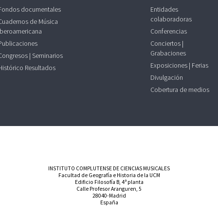
Fondos documentales
Entidades
colaboradoras
Cuadernos de Música
Iberoamericana
Conferencias
Publicaciones
Conciertos |
Grabaciones
Congresos | Seminarios
Exposiciones | Ferias
Histórico Resultados
Divulgación
Cobertura de medios
INSTITUTO COMPLUTENSE DE CIENCIAS MUSICALES
Facultad de Geografía e Historia de la UCM
Edificio Filosofía B, 4ª planta
Calle Profesor Aranguren, 5
28040-Madrid
España