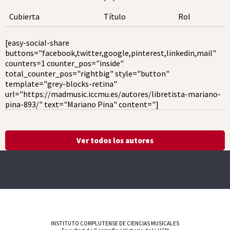
Cubierta
Título
Rol
[easy-social-share
buttons="facebook,twitter,google,pinterest,linkedin,mail"
counters=1 counter_pos="inside"
total_counter_pos="rightbig" style="button"
template="grey-blocks-retina"
url="https://madmusic.iccmu.es/autores/libretista-mariano-
pina-893/" text="Mariano Pina" content="]
Ver todos los autores
INSTITUTO COMPLUTENSE DE CIENCIAS MUSICALES