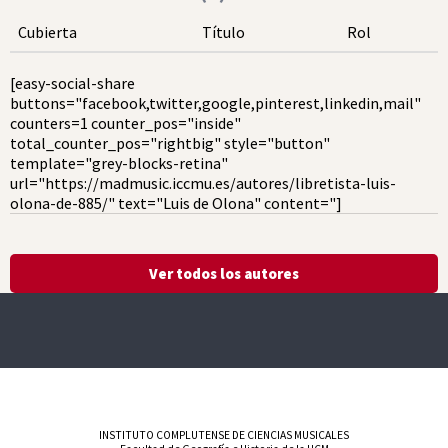
Cubierta
Título
Rol
[easy-social-share
buttons="facebook,twitter,google,pinterest,linkedin,mail"
counters=1 counter_pos="inside"
total_counter_pos="rightbig" style="button"
template="grey-blocks-retina"
url="https://madmusic.iccmu.es/autores/libretista-luis-
olona-de-885/" text="Luis de Olona" content="]
Ver todos los autores
INSTITUTO COMPLUTENSE DE CIENCIAS MUSICALES