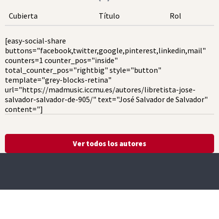
Cubierta
Título
Rol
[easy-social-share
buttons="facebook,twitter,google,pinterest,linkedin,mail"
counters=1 counter_pos="inside"
total_counter_pos="rightbig" style="button"
template="grey-blocks-retina"
url="https://madmusic.iccmu.es/autores/libretista-jose-
salvador-salvador-de-905/" text="José Salvador de Salvador"
content="]
Ver todos los autores