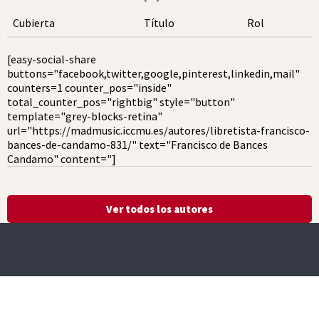
Cubierta
Título
Rol
[easy-social-share
buttons="facebook,twitter,google,pinterest,linkedin,mail"
counters=1 counter_pos="inside"
total_counter_pos="rightbig" style="button"
template="grey-blocks-retina"
url="https://madmusic.iccmu.es/autores/libretista-francisco-
bances-de-candamo-831/" text="Francisco de Bances
Candamo" content="]
Ver todos los autores