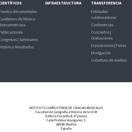
CIENTÍFICOS
INFRAESTRUCTURA
TRANSFERENCIA
Fondos documentales
Entidades
colaboradoras
Cuadernos de Música
Iberoamericana
Conferencias
Publicaciones
Conciertos |
Grabaciones
Congresos | Seminarios
Exposiciones | Ferias
Histórico Resultados
Divulgación
Cobertura de medios
INSTITUTO COMPLUTENSE DE CIENCIAS MUSICALES
Facultad de Geografía e Historia de la UCM
Edificio Filosofía B, 4ª planta
Calle Profesor Aranguren, 5
28040-Madrid
España