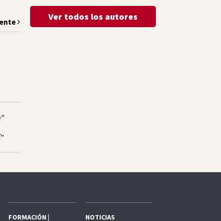
Ver todos los autores
iente
e"
í"
FORMACIÓN |
NOTICIAS