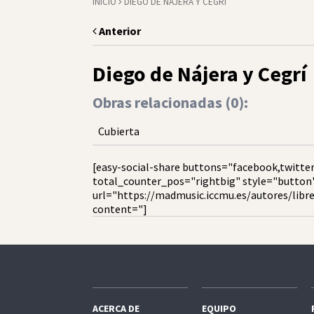
INICIO
DIEGO DE NÁJERA Y CEGRÍ
Anterior
Diego de Nájera y Cegrí
Obras relacionadas (
0
):
Cubierta
[easy-social-share buttons="facebook,twitter
total_counter_pos="rightbig" style="button
url="https://madmusic.iccmu.es/autores/libret
content="]
ACERCA DE
EQUIPO