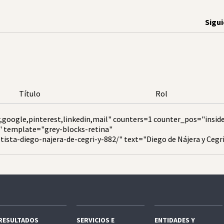
Sigu
Título
Rol
,google,pinterest,linkedin,mail" counters=1 counter_pos="insid
" template="grey-blocks-retina"
ista-diego-najera-de-cegri-y-882/" text="Diego de Nájera y Cegr
RESULTADOS
SERVICIOS E
ENTIDADES Y