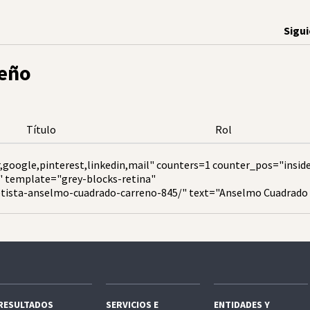
Sigu
eño
Título
Rol
,google,pinterest,linkedin,mail" counters=1 counter_pos="insid
" template="grey-blocks-retina"
retista-anselmo-cuadrado-carreno-845/" text="Anselmo Cuadrado
RESULTADOS
SERVICIOS E
ENTIDADES Y