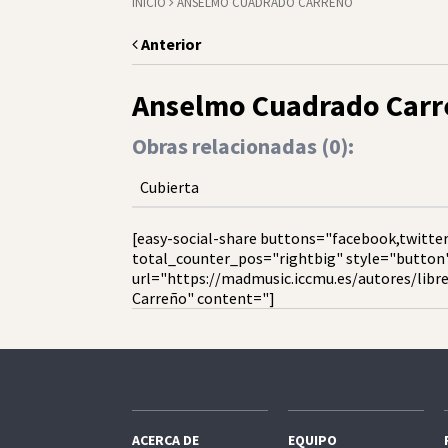
INICIO
ANSELMO CUADRADO CARREÑO
Anterior
Anselmo Cuadrado Carr
Obras relacionadas (
0
):
Cubierta
[easy-social-share buttons="facebook,twitter
total_counter_pos="rightbig" style="button
url="https://madmusic.iccmu.es/autores/lib
Carreño" content="]
ACERCA DE
EQUIPO