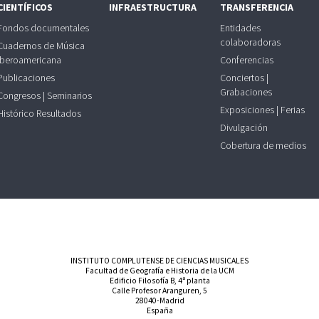
CIENTÍFICOS
INFRAESTRUCTURA
TRANSFERENCIA
Fondos documentales
Entidades
colaboradoras
Cuadernos de Música
Iberoamericana
Conferencias
Publicaciones
Conciertos |
Grabaciones
Congresos | Seminarios
Exposiciones | Ferias
Histórico Resultados
Divulgación
Cobertura de medios
INSTITUTO COMPLUTENSE DE CIENCIAS MUSICALES
Facultad de Geografía e Historia de la UCM
Edificio Filosofía B, 4ª planta
Calle Profesor Aranguren, 5
28040-Madrid
España