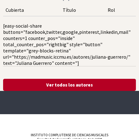
Cubierta
Título
Rol
[easy-social-share
buttons="facebook,twitter,google,pinterest,linkedin,mail"
counters=1 counter_pos="inside"
total_counter_pos="rightbig" style="button"
template="grey-blocks-retina"
url="https://madmusic.iccmu.es/autores/juliana-guerrero/"
text="Juliana Guerrero" content="]
Ver todos los autores
INSTITUTO COMPLUTENSE DE CIENCIAS MUSICALES