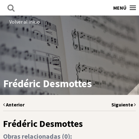
MENÚ
Volver al inicio
Frédéric Desmottes
Anterior
Siguiente
Frédéric Desmottes
Obras relacionadas (
0
):