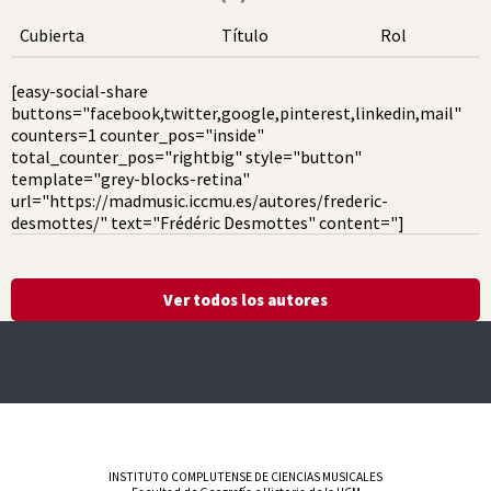
Cubierta
Título
Rol
[easy-social-share
buttons="facebook,twitter,google,pinterest,linkedin,mail"
counters=1 counter_pos="inside"
total_counter_pos="rightbig" style="button"
template="grey-blocks-retina"
url="https://madmusic.iccmu.es/autores/frederic-
desmottes/" text="Frédéric Desmottes" content="]
Ver todos los autores
INSTITUTO COMPLUTENSE DE CIENCIAS MUSICALES