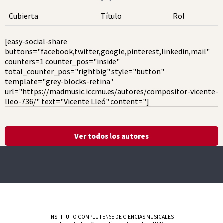
Cubierta
Título
Rol
[easy-social-share
buttons="facebook,twitter,google,pinterest,linkedin,mail"
counters=1 counter_pos="inside"
total_counter_pos="rightbig" style="button"
template="grey-blocks-retina"
url="https://madmusic.iccmu.es/autores/compositor-vicente-
lleo-736/" text="Vicente Lleó" content="]
Ver todos los autores
INSTITUTO COMPLUTENSE DE CIENCIAS MUSICALES