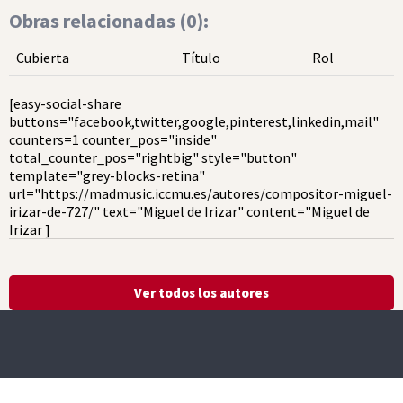
Obras relacionadas (
0
):
Cubierta
Título
Rol
[easy-social-share
buttons="facebook,twitter,google,pinterest,linkedin,mail"
counters=1 counter_pos="inside"
total_counter_pos="rightbig" style="button"
template="grey-blocks-retina"
url="https://madmusic.iccmu.es/autores/compositor-miguel-
irizar-de-727/" text="Miguel de Irizar" content="Miguel de
Irizar ]
Ver todos los autores