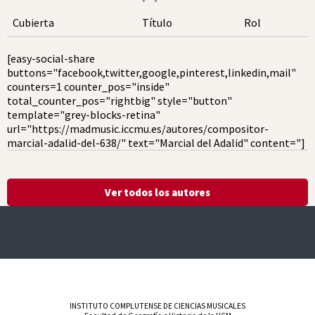
Cubierta
Título
Rol
[easy-social-share
buttons="facebook,twitter,google,pinterest,linkedin,mail"
counters=1 counter_pos="inside"
total_counter_pos="rightbig" style="button"
template="grey-blocks-retina"
url="https://madmusic.iccmu.es/autores/compositor-
marcial-adalid-del-638/" text="Marcial del Adalid" content="]
Ver todos los autores
INSTITUTO COMPLUTENSE DE CIENCIAS MUSICALES