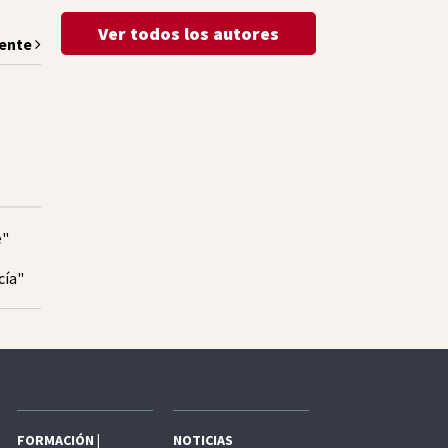
Ver todos los autores
iente
e"
cía"
FORMACIÓN |
NOTICIAS