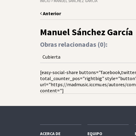
INICIO
MANUEL SÁNCHEZ GARCÍA
Anterior
Manuel Sánchez García
Obras relacionadas (
0
):
Cubierta
[easy-social-share buttons="facebook,twitter
total_counter_pos="rightbig" style="button
url="https://madmusic.iccmu.es/autores/com
content="]
ACERCA DE
EQUIPO