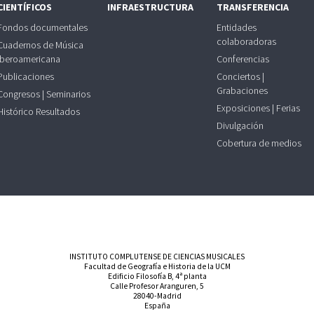
CIENTÍFICOS
INFRAESTRUCTURA
TRANSFERENCIA
Fondos documentales
Entidades
colaboradoras
Cuadernos de Música
Iberoamericana
Conferencias
Publicaciones
Conciertos |
Grabaciones
Congresos | Seminarios
Exposiciones | Ferias
Histórico Resultados
Divulgación
Cobertura de medios
INSTITUTO COMPLUTENSE DE CIENCIAS MUSICALES
Facultad de Geografía e Historia de la UCM
Edificio Filosofía B, 4ª planta
Calle Profesor Aranguren, 5
28040-Madrid
España