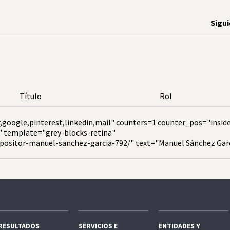
Sigu
Título
Rol
,google,pinterest,linkedin,mail" counters=1 counter_pos="insid
" template="grey-blocks-retina"
positor-manuel-sanchez-garcia-792/" text="Manuel Sánchez Gar
RESULTADOS
SERVICIOS E
ENTIDADES Y