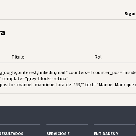
Sigu
ra
Título
Rol
,google,pinterest,linkedin,mail" counters=1 counter_pos="insid
" template="grey-blocks-retina"
positor-manuel-manrique-lara-de-743/" text="Manuel Manrique 
RESULTADOS
SERVICIOS E
ENTIDADES Y