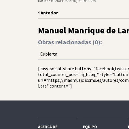
INICIO
MANUEL MANRIQUE DE LARA
Anterior
Manuel Manrique de La
Obras relacionadas (
0
):
Cubierta
[easy-social-share buttons="facebook,twitter
total_counter_pos="rightbig" style="button
url="https://madmusic.iccmu.es/autores/com
Lara" content="]
ACERCA DE
EQUIPO