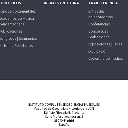
CIENTÍFICOS
INFRAESTRUCTURA
TRANSFERENCIA
Fondos documentales
Entidades
colaboradoras
Cuadernos de Música
Iberoamericana
Conferencias
Publicaciones
Conciertos |
Grabaciones
Congresos | Seminarios
Exposiciones | Ferias
Histórico Resultados
Divulgación
Cobertura de medios
INSTITUTO COMPLUTENSE DE CIENCIAS MUSICALES
Facultad de Geografía e Historia de la UCM
Edificio Filosofía B, 4ª planta
Calle Profesor Aranguren, 5
28040-Madrid
España