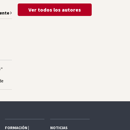
Ver todos los autores
iente
e"
de
FORMACIÓN |
NOTICIAS