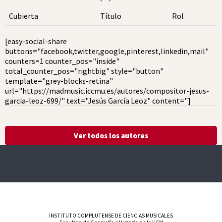
Cubierta
Título
Rol
[easy-social-share
buttons="facebook,twitter,google,pinterest,linkedin,mail"
counters=1 counter_pos="inside"
total_counter_pos="rightbig" style="button"
template="grey-blocks-retina"
url="https://madmusic.iccmu.es/autores/compositor-jesus-
garcia-leoz-699/" text="Jesús García Leoz" content="]
Ver todos los autores
INSTITUTO COMPLUTENSE DE CIENCIAS MUSICALES