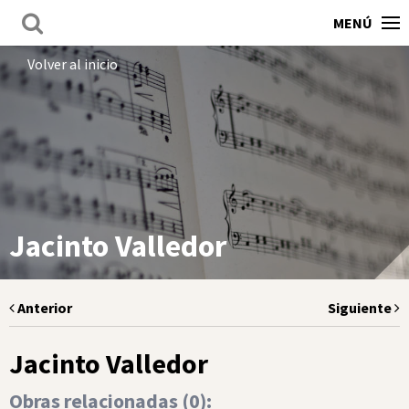
MENÚ
Volver al inicio
Jacinto Valledor
Anterior
Siguiente
Jacinto Valledor
Obras relacionadas (
0
):