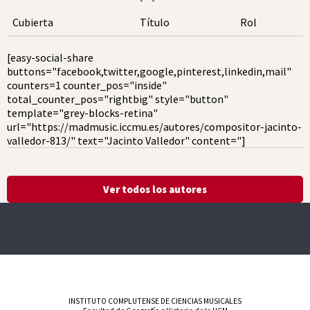
Cubierta
Título
Rol
[easy-social-share
buttons="facebook,twitter,google,pinterest,linkedin,mail"
counters=1 counter_pos="inside"
total_counter_pos="rightbig" style="button"
template="grey-blocks-retina"
url="https://madmusic.iccmu.es/autores/compositor-jacinto-
valledor-813/" text="Jacinto Valledor" content="]
Ver todos los autores
INSTITUTO COMPLUTENSE DE CIENCIAS MUSICALES