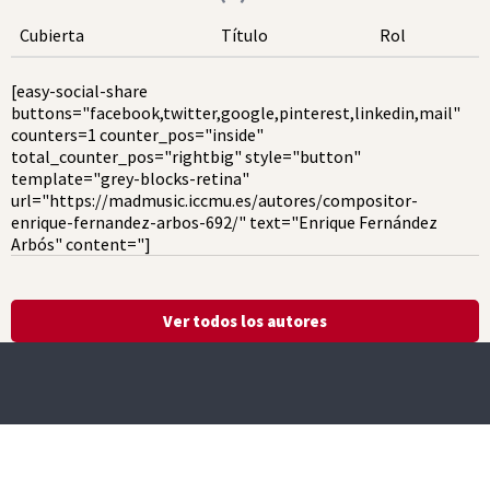
Cubierta
Título
Rol
[easy-social-share
buttons="facebook,twitter,google,pinterest,linkedin,mail"
counters=1 counter_pos="inside"
total_counter_pos="rightbig" style="button"
template="grey-blocks-retina"
url="https://madmusic.iccmu.es/autores/compositor-
enrique-fernandez-arbos-692/" text="Enrique Fernández
Arbós" content="]
Ver todos los autores