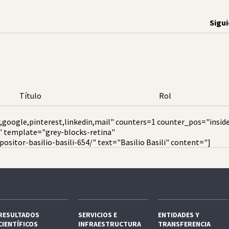
Sigu
Título
Rol
,google,pinterest,linkedin,mail" counters=1 counter_pos="insid
" template="grey-blocks-retina"
sitor-basilio-basili-654/" text="Basilio Basili" content="]
RESULTADOS
SERVICIOS E
ENTIDADES Y
CIENTÍFICOS
INFRAESTRUCTURA
TRANSFERENCIA