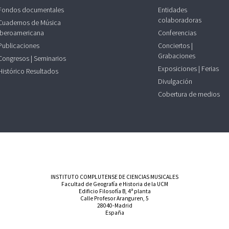
Fondos documentales
Entidades
colaboradoras
Cuadernos de Música
Iberoamericana
Conferencias
Publicaciones
Conciertos |
Grabaciones
Congresos | Seminarios
Exposiciones | Ferias
Histórico Resultados
Divulgación
Cobertura de medios
INSTITUTO COMPLUTENSE DE CIENCIAS MUSICALES
Facultad de Geografía e Historia de la UCM
Edificio Filosofía B, 4ª planta
Calle Profesor Aranguren, 5
28040-Madrid
España