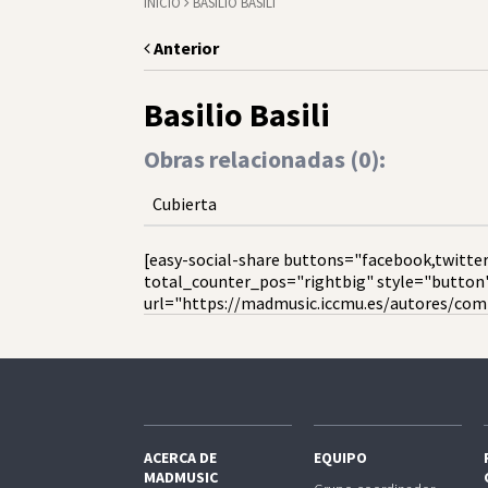
INICIO
BASILIO BASILI
Anterior
Basilio Basili
Obras relacionadas (
0
):
Cubierta
[easy-social-share buttons="facebook,twitter
total_counter_pos="rightbig" style="button
url="https://madmusic.iccmu.es/autores/compo
ACERCA DE
EQUIPO
MADMUSIC