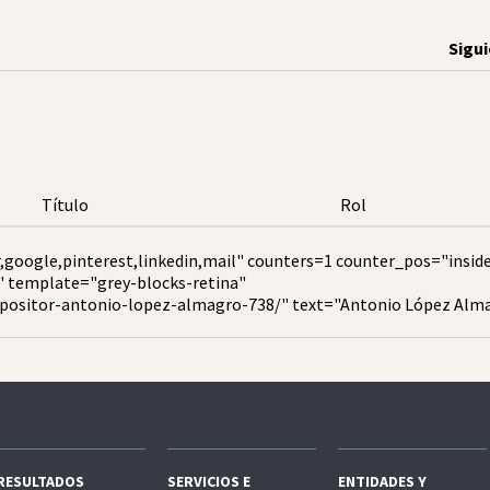
Sigu
Título
Rol
,google,pinterest,linkedin,mail" counters=1 counter_pos="insid
" template="grey-blocks-retina"
mpositor-antonio-lopez-almagro-738/" text="Antonio López Alm
RESULTADOS
SERVICIOS E
ENTIDADES Y