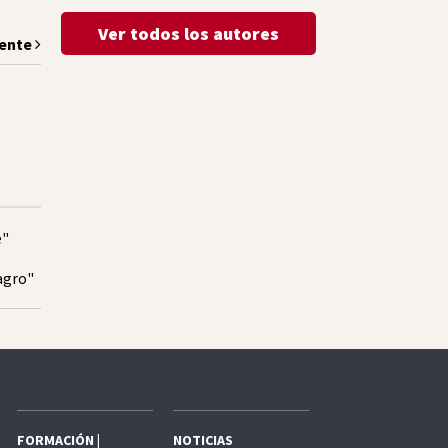
Ver todos los autores
iente
e"
agro"
FORMACIÓN |
NOTICIAS