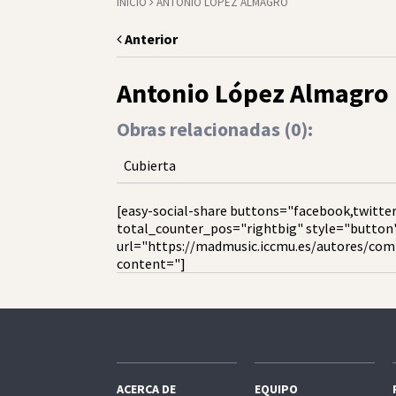
INICIO
ANTONIO LÓPEZ ALMAGRO
Anterior
Antonio López Almagro
Obras relacionadas (
0
):
Cubierta
[easy-social-share buttons="facebook,twitter
total_counter_pos="rightbig" style="button
url="https://madmusic.iccmu.es/autores/co
content="]
ACERCA DE
EQUIPO