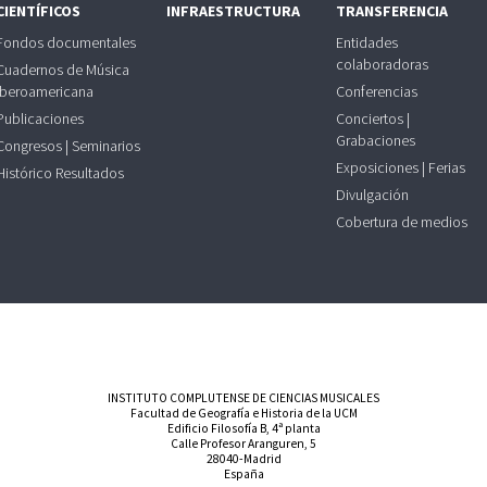
CIENTÍFICOS
INFRAESTRUCTURA
TRANSFERENCIA
Fondos documentales
Entidades
colaboradoras
Cuadernos de Música
Iberoamericana
Conferencias
Publicaciones
Conciertos |
Grabaciones
Congresos | Seminarios
Exposiciones | Ferias
Histórico Resultados
Divulgación
Cobertura de medios
INSTITUTO COMPLUTENSE DE CIENCIAS MUSICALES
Facultad de Geografía e Historia de la UCM
Edificio Filosofía B, 4ª planta
Calle Profesor Aranguren, 5
28040-Madrid
España