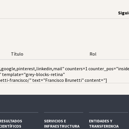
Sigu
Título
Rol
,google,pinterest,linkedin,mail" counters=1 counter_pos="insid
" template="grey-blocks-retina"
tti-francisco/" text="Francisco Brunetti" content="]
RESULTADOS
SERVICIOS E
ENTIDADES Y
CIENTÍFICOS
INFRAESTRUCTURA
TRANSFERENCIA