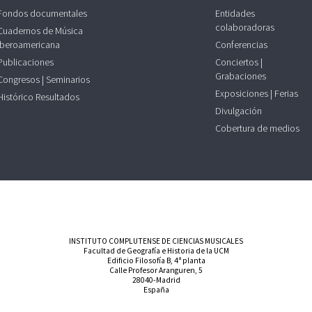
Fondos documentales
Entidades
colaboradoras
Cuadernos de Música
Iberoamericana
Conferencias
Publicaciones
Conciertos |
Grabaciones
Congresos | Seminarios
Exposiciones | Ferias
Histórico Resultados
Divulgación
Cobertura de medios
INSTITUTO COMPLUTENSE DE CIENCIAS MUSICALES
Facultad de Geografía e Historia de la UCM
Edificio Filosofía B, 4ª planta
Calle Profesor Aranguren, 5
28040-Madrid
España