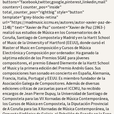
buttons="facebook,twitter,google,pinterest,linkedin,mail"
counters=1 counter_pos="inside"
total_counter_pos="rightbig" style="button"
template="grey-blocks-retina"
url="https://madmusic.iccmu.es/autores/autor-xavier-paz-de-
1148/" text="Xavier de Paz" content="Xavier de Paz (1963-)
realizó sus estudios de Música en los Conservatorios de A
Coruña, Santiago de Compostela y Madrid y en la Hartt School
of Music de la University of Hartford (EEUU), donde cursó el
Master of Music en Composición y Cursos de Música
Electrónica y Composición por ordenador. Ha ganado la
séptima edición de los Premios SGAE para jóvenes
compositores, el premio Edward Diemente de la Hartt School
of Music y la primera edición del Premio Andrés Gaos. Sus
composiciones han sonado en concierto en España, Alemania,
Francia, Italia, Portugal y EEUU. Es miembro fundador de la
Asociación Galega de Compositores. Además de diversas
ediciones críticas de zarzuelas para el ICCMU, ha recibido
encargos de Jean Pierre Dupuy, la Universidad de Santiago de
Compostela para las VII Xornadas de Música Contemporánea,
los Cursos de Música en Compostela, la Diputación Provincial
de A Coruña para las X Xornadas de Música Contemporánea, la
Orquesta Sinfónica de Galicia, el Pabellón de España en la Expo