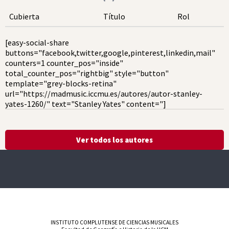
Cubierta
Título
Rol
[easy-social-share
buttons="facebook,twitter,google,pinterest,linkedin,mail"
counters=1 counter_pos="inside"
total_counter_pos="rightbig" style="button"
template="grey-blocks-retina"
url="https://madmusic.iccmu.es/autores/autor-stanley-
yates-1260/" text="Stanley Yates" content="]
Ver todos los autores
INSTITUTO COMPLUTENSE DE CIENCIAS MUSICALES