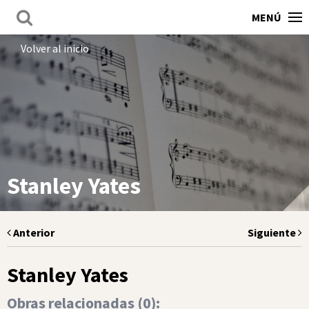
MENÚ
Volver al inicio
Stanley Yates
Anterior
Siguiente
Stanley Yates
Obras relacionadas (
0
):