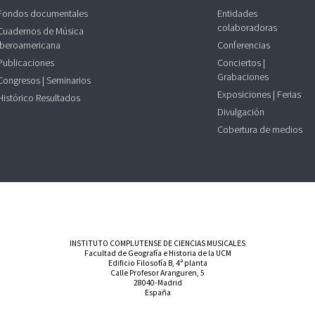
Fondos documentales
Entidades
colaboradoras
Cuadernos de Música
Iberoamericana
Conferencias
Publicaciones
Conciertos |
Grabaciones
Congresos | Seminarios
Exposiciones | Ferias
Histórico Resultados
Divulgación
Cobertura de medios
INSTITUTO COMPLUTENSE DE CIENCIAS MUSICALES
Facultad de Geografía e Historia de la UCM
Edificio Filosofía B, 4ª planta
Calle Profesor Aranguren, 5
28040-Madrid
España