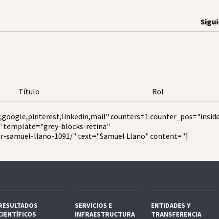
Sigu
Título
Rol
,google,pinterest,linkedin,mail" counters=1 counter_pos="insid
" template="grey-blocks-retina"
or-samuel-llano-1091/" text="Samuel Llano" content="]
RESULTADOS
SERVICIOS E
ENTIDADES Y
CIENTÍFICOS
INFRAESTRUCTURA
TRANSFERENCIA