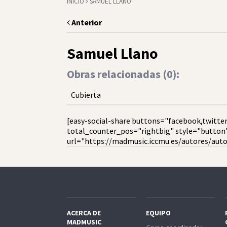
INICIO
SAMUEL LLANO
Anterior
Samuel Llano
Obras relacionadas (
0
):
Cubierta
[easy-social-share buttons="facebook,twitter
total_counter_pos="rightbig" style="button
url="https://madmusic.iccmu.es/autores/aut
ACERCA DE
EQUIPO
MADMUSIC