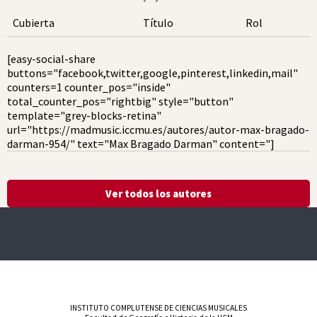
Cubierta
Título
Rol
[easy-social-share
buttons="facebook,twitter,google,pinterest,linkedin,mail"
counters=1 counter_pos="inside"
total_counter_pos="rightbig" style="button"
template="grey-blocks-retina"
url="https://madmusic.iccmu.es/autores/autor-max-bragado-
darman-954/" text="Max Bragado Darman" content="]
Ver todos los autores
INSTITUTO COMPLUTENSE DE CIENCIAS MUSICALES