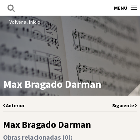
MENÚ
Volver al inicio
Max Bragado Darman
Anterior
Siguiente
Max Bragado Darman
Obras relacionadas (
0
):