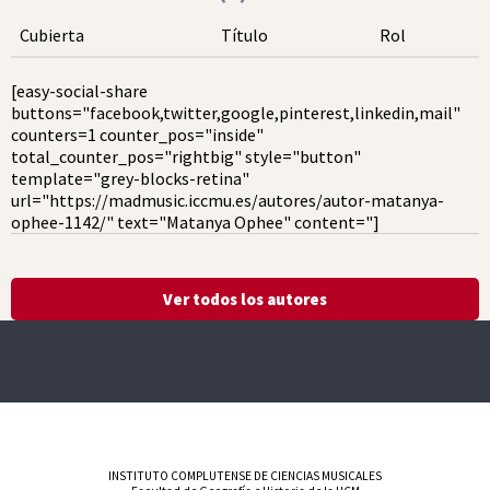
Cubierta
Título
Rol
[easy-social-share
buttons="facebook,twitter,google,pinterest,linkedin,mail"
counters=1 counter_pos="inside"
total_counter_pos="rightbig" style="button"
template="grey-blocks-retina"
url="https://madmusic.iccmu.es/autores/autor-matanya-
ophee-1142/" text="Matanya Ophee" content="]
Ver todos los autores
INSTITUTO COMPLUTENSE DE CIENCIAS MUSICALES