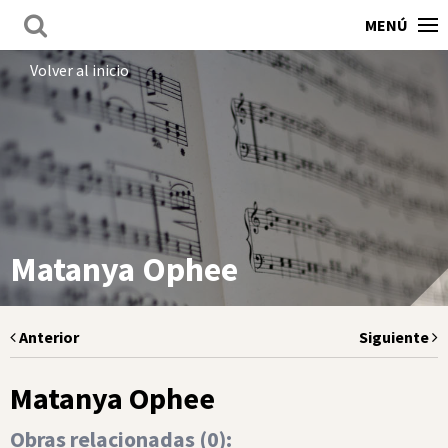
MENÚ
Volver al inicio
Matanya Ophee
Anterior
Siguiente
Matanya Ophee
Obras relacionadas (
0
):