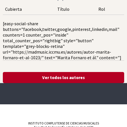
Cubierta
Título
Rol
[easy-social-share
buttons="facebook,twitter,google,pinterest,linkedin,mail"
counters=1 counter_pos="inside"
total_counter_pos="rightbig" style="button"
template="grey-blocks-retina"
url="https://madmusic.iccmu.es/autores/autor-marita-
fornaro-et-al-1023/" text="Marita Fornaro et ál." content="]
Ver todos los autores
INSTITUTO COMPLUTENSE DE CIENCIAS MUSICALES