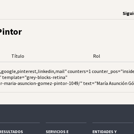
Sigu
Pintor
Título
Rol
,google,pinterest,linkedin,mail" counters=1 counter_pos="insid
" template="grey-blocks-retina"
or-maria-asuncion-gomez-pintor-1049/" text="María Asunción 
RESULTADOS
SERVICIOS E
ENTIDADES Y