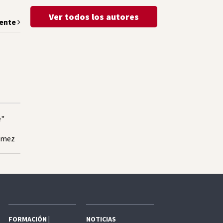
Ver todos los autores
iente
e"
Gómez
FORMACIÓN |
NOTICIAS