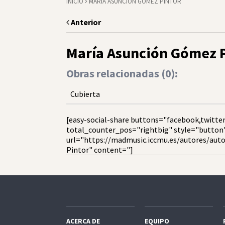
INICIO
MARÍA ASUNCIÓN GÓMEZ PINTOR
Anterior
María Asunción Gómez 
Obras relacionadas (
0
):
Cubierta
[easy-social-share buttons="facebook,twitter
total_counter_pos="rightbig" style="button
url="https://madmusic.iccmu.es/autores/aut
Pintor" content="]
ACERCA DE
EQUIPO