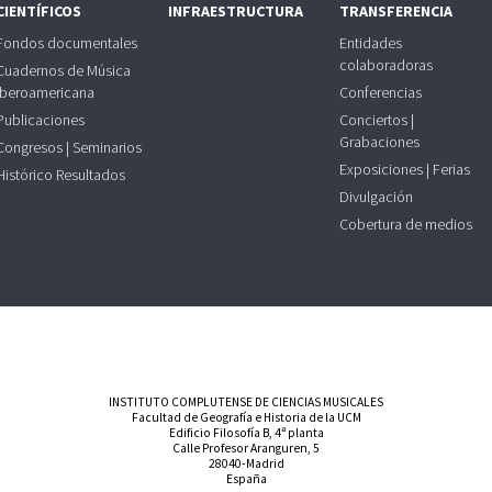
CIENTÍFICOS
INFRAESTRUCTURA
TRANSFERENCIA
Fondos documentales
Entidades
colaboradoras
Cuadernos de Música
Iberoamericana
Conferencias
Publicaciones
Conciertos |
Grabaciones
Congresos | Seminarios
Exposiciones | Ferias
Histórico Resultados
Divulgación
Cobertura de medios
INSTITUTO COMPLUTENSE DE CIENCIAS MUSICALES
Facultad de Geografía e Historia de la UCM
Edificio Filosofía B, 4ª planta
Calle Profesor Aranguren, 5
28040-Madrid
España