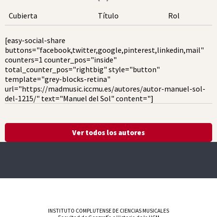
Cubierta
Título
Rol
[easy-social-share
buttons="facebook,twitter,google,pinterest,linkedin,mail"
counters=1 counter_pos="inside"
total_counter_pos="rightbig" style="button"
template="grey-blocks-retina"
url="https://madmusic.iccmu.es/autores/autor-manuel-sol-
del-1215/" text="Manuel del Sol" content="]
Ver todos los autores
INSTITUTO COMPLUTENSE DE CIENCIAS MUSICALES