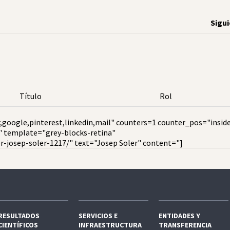
Sigu
Título
Rol
,google,pinterest,linkedin,mail" counters=1 counter_pos="insid
" template="grey-blocks-retina"
r-josep-soler-1217/" text="Josep Soler" content="]
RESULTADOS
SERVICIOS E
ENTIDADES Y
CIENTÍFICOS
INFRAESTRUCTURA
TRANSFERENCIA