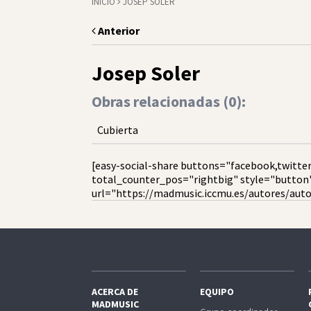
INICIO
JOSEP SOLER
Anterior
Josep Soler
Obras relacionadas (
0
):
Cubierta
[easy-social-share buttons="facebook,twitter
total_counter_pos="rightbig" style="button
url="https://madmusic.iccmu.es/autores/auto
ACERCA DE
EQUIPO
MADMUSIC