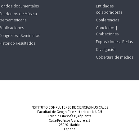
Fondos documentales
Entidades
colaboradoras
Cuadernos de Música
Iberoamericana
Conferencias
Publicaciones
Conciertos |
Grabaciones
Congresos | Seminarios
Exposiciones | Ferias
Histórico Resultados
Divulgación
Cobertura de medios
INSTITUTO COMPLUTENSE DE CIENCIAS MUSICALES
Facultad de Geografía e Historia de la UCM
Edificio Filosofía B, 4ª planta
Calle Profesor Aranguren, 5
28040-Madrid
España