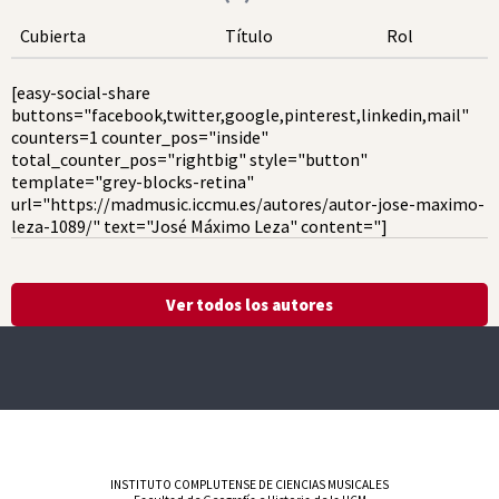
Cubierta
Título
Rol
[easy-social-share
buttons="facebook,twitter,google,pinterest,linkedin,mail"
counters=1 counter_pos="inside"
total_counter_pos="rightbig" style="button"
template="grey-blocks-retina"
url="https://madmusic.iccmu.es/autores/autor-jose-maximo-
leza-1089/" text="José Máximo Leza" content="]
Ver todos los autores
INSTITUTO COMPLUTENSE DE CIENCIAS MUSICALES