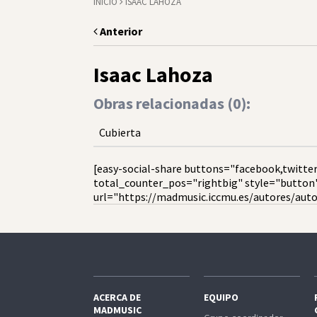
INICIO
ISAAC LAHOZA
Anterior
Isaac Lahoza
Obras relacionadas (
0
):
Cubierta
[easy-social-share buttons="facebook,twitter
total_counter_pos="rightbig" style="button
url="https://madmusic.iccmu.es/autores/auto
ACERCA DE
EQUIPO
MADMUSIC