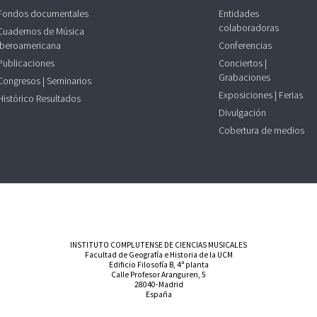
Fondos documentales
Entidades
colaboradoras
Cuadernos de Música
Iberoamericana
Conferencias
Publicaciones
Conciertos |
Grabaciones
Congresos | Seminarios
Exposiciones | Ferias
Histórico Resultados
Divulgación
Cobertura de medios
INSTITUTO COMPLUTENSE DE CIENCIAS MUSICALES
Facultad de Geografía e Historia de la UCM
Edificio Filosofía B, 4ª planta
Calle Profesor Aranguren, 5
28040-Madrid
España