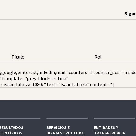
Sigu
Título
Rol
,google,pinterest,linkedin,mail" counters=1 counter_pos="insid
" template="grey-blocks-retina"
r-isaac-lahoza-1080/" text="Isaac Lahoza" content="]
RESULTADOS
SERVICIOS E
ENTIDADES Y
CIENTÍFICOS
INFRAESTRUCTURA
TRANSFERENCIA