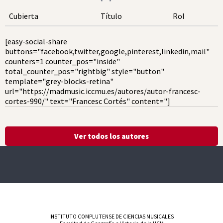
Cubierta
Título
Rol
[easy-social-share
buttons="facebook,twitter,google,pinterest,linkedin,mail"
counters=1 counter_pos="inside"
total_counter_pos="rightbig" style="button"
template="grey-blocks-retina"
url="https://madmusic.iccmu.es/autores/autor-francesc-
cortes-990/" text="Francesc Cortés" content="]
Ver todos los autores
INSTITUTO COMPLUTENSE DE CIENCIAS MUSICALES