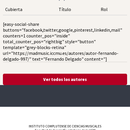
Cubierta
Título
Rol
[easy-social-share
buttons="facebook,twitter,google,pinterest,linkedin,mail"
counters=1 counter_pos="inside"
total_counter_pos="rightbig" style="button"
template="grey-blocks-retina"
url="https://madmusic.iccmu.es/autores/autor-fernando-
delgado-997/" text="Fernando Delgado" content="]
Ver todos los autores
INSTITUTO COMPLUTENSE DE CIENCIAS MUSICALES