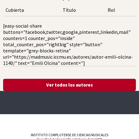
Cubierta
Título
Rol
[easy-social-share
buttons="facebook,twitter,google,pinterest,linkedin,mail"
counters=1 counter_pos="inside"
total_counter_pos="rightbig" style="button"
template="grey-blocks-retina"
url="https://madmusic.iccmu.es/autores/autor-emili-olcina-
1140/" text="Emili Olcina" content="]
Ver todos los autores
INSTITUTO COMPLUTENSE DE CIENCIAS MUSICALES