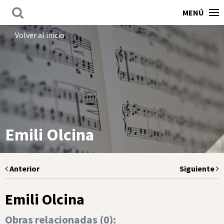
MENÚ
Volver al inicio
Emili Olcina
Anterior
Siguiente
Emili Olcina
Obras relacionadas (
0
):